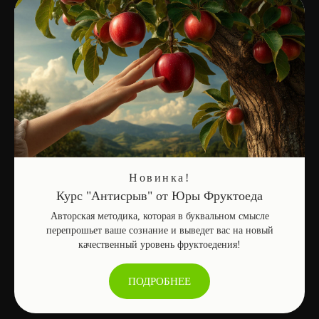
сможешь найти множество
товаров и услуг от фруктовых
людей, а так же предложить свои
продукты
ПРЕДЛОЖИТЬ ПРОДУКТ
ОСТАВИТЬ ОТЗЫВ
Новинка!
Курс "Антисрыв" от Юры Фруктоеда
Авторская методика, которая в буквальном смысле
перепрошьет ваше сознание и выведет вас на новый
качественный уровень фруктоедения!
Главная
→
Маркетплейс
ПОДРОБНЕЕ