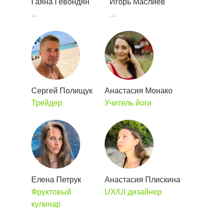
Гаяна Гевондян
Игорь Маслиев
...
...
Сергей Полищук
Анастасия Монако
Трейдер
Учитель йоги
Елена Петрук
Анастасия Плискина
Фруктовый
UX/UI дизайнер
кулинар