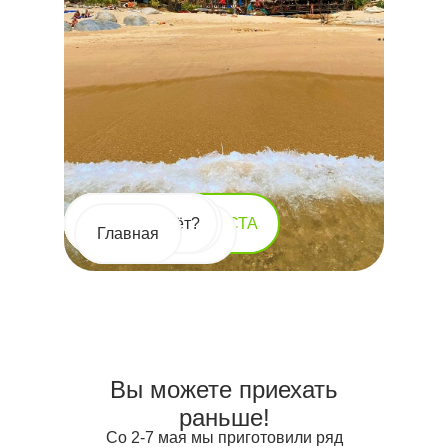
Фруктовые люди
Программа
Что меня ждёт?
Стоимость
ВИДЕООБЗОР МЕСТА
Частые вопросы
Главная
Вы можете приехать
раньше!
Со 2-7 мая мы приготовили ряд