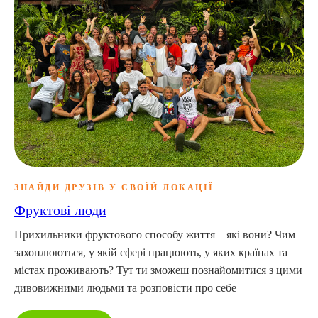
ЗНАЙДИ ДРУЗІВ У СВОЇЙ ЛОКАЦІЇ
Фруктові люди
Прихильники фруктового способу життя – які вони? Чим
захоплюються, у якій сфері працюють, у яких країнах та
містах проживають? Тут ти зможеш познайомитися з цими
дивовижними людьми та розповісти про себе