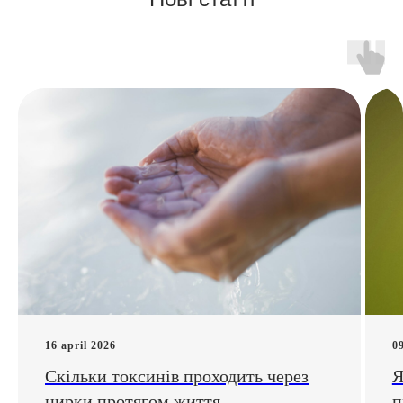
16 april 2026
0
Скільки токсинів проходить через
Я
нирки протягом життя
п