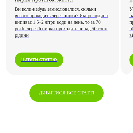
Ви коли-небудь замислювалися, скільки
У
всього проходить через нирки? Якщо людина
н
випиває 1,5–2 літри води на день, то за 70
п
років через її нирки проходить понад 50 тонн
п
рідини
в
ЧИТАТИ СТАТТЮ
ДИВИТИСЯ ВСЕ СТАТТІ