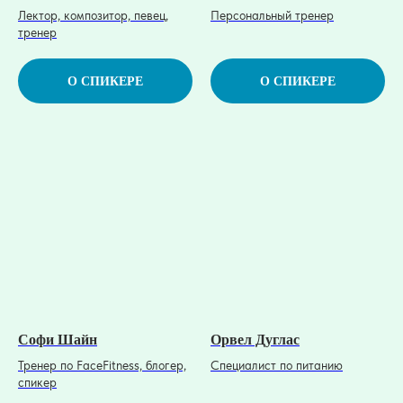
Лектор, композитор, певец,
Персональный тренер
тренер
О СПИКЕРЕ
О СПИКЕРЕ
Софи Шайн
Орвел Дуглас
Тренер по FaceFitness, блогер,
Специалист по питанию
спикер