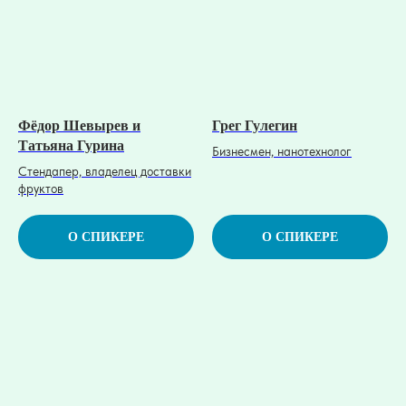
Фёдор Шевырев и
Грег Гулегин
Татьяна Гурина
Бизнесмен, нанотехнолог
Стендапер, владелец доставки
фруктов
О СПИКЕРЕ
О СПИКЕРЕ