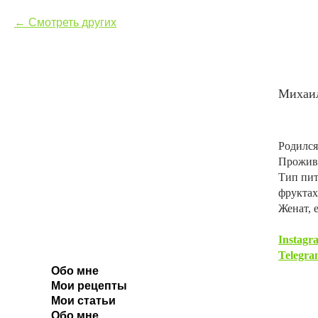
Смотреть других
Михаи
Родился
Прожива
Тип пит
фруктах
Женат, 
Instagr
Telegra
Обо мне
Мои рецепты
Мои статьи
Обо мне