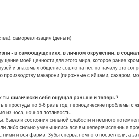
тва), самореализация (деньги)
изни - в самоощущениях, в личном окружении, в социа
ущение моей ценности для этого мира, которое ранее хром
узей и знакомых общение сошло на нет, по началу это соп
о производству макарони (пирожные с яйцами, сахаром, мо
ак ты физически себя ощущал раньше и теперь?
тые простуды по 5-6 раз в год, периодические проблемы с 
я из носа, ночная потливость.
ы, бывали состояния сильной слабости и немного потемнел
шли либо сильно уменьшились все вышеперечисленные проб
с ними и вся фарма. Зубы сперва немного посветлели, а за