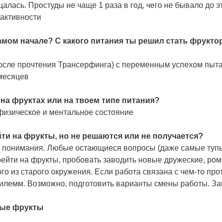
лась. Простуды не чаще 1 раза в год, чего не бывало до э
 активности
амом начале? С какого питания ты решил стать фрукто
(после прочтения Трансерфинга) с переменным успехом пыт
месяцев
 на фруктах или на твоем типе питания?
физическое и ментальное состояние
ти на фрукты, но не решаются или не получается?
о понимания. Любые остающиеся вопросы (даже самые тупые
йти на фрукты, пробовать заводить новые дружеские, ром
ого из старого окружения. Если работа связана с чем-то 
дилемм. Возможно, подготовить варианты смены работы. З
мые фрукты