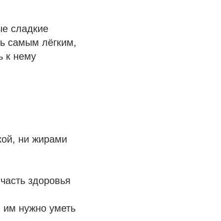
ые сладкие
ь самым лёгким,
ь к нему
кой, ни жирами
 часть здоровья
, им нужно уметь