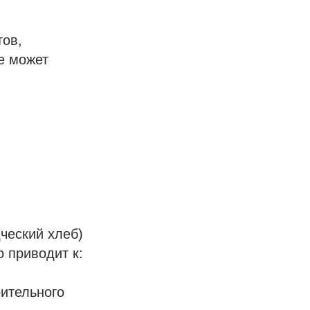
тов,
е может
ческий хлеб)
о приводит к:
ительного