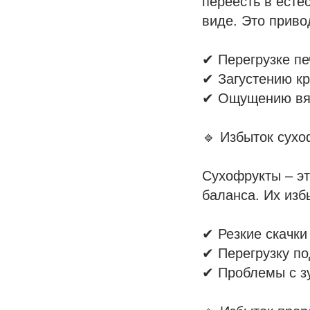
переесть в есте
виде. Это приво
✔ Перегрузке п
✔ Загустению кр
✔ Ощущению вял
🔹 Избыток сухо
Сухофрукты – эт
баланса. Их изб
✔ Резкие скачки
✔ Перегрузку по
✔ Проблемы с зу