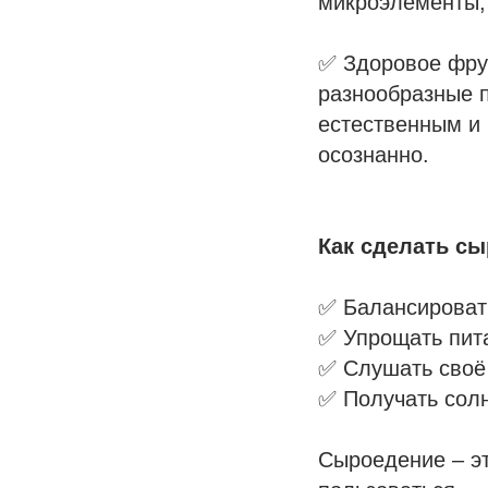
микроэлементы,
✅ Здоровое фру
разнообразные п
естественным и
осознанно.
Как сделать с
✅ Балансировать
✅ Упрощать пит
✅ Слушать своё
✅ Получать солн
Сыроедение – эт