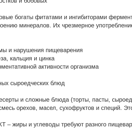
остков и бобовых
бовые богаты фитатами и ингибиторами фермен
ению минералов. Их чрезмерное употреблени
змы и нарушения пищеварения
а, кальция и цинка
ментативной активности организма
ных сыроедческих блюд
серты и сложные блюда (торты, пасты, сыроед
смесь орехов, масел, сухофруктов и специй. Эт
КТ – жиры и углеводы требуют разного пищевар