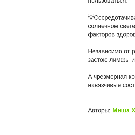
пользоваться.
💡Сосредотачива
солнечном свет
факторов здоро
Независимо от р
застою лимфы и
А чрезмерная ко
навязчивые сост
Авторы:
Миша Х