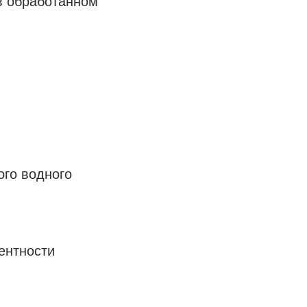
 в обработанном
ого водного
ентности