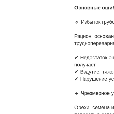
Основные ошиб
🔹 Избыток груб
Рацион, основан
труднопереварив
✔ Недостаток эн
получает
✔ Вздутие, тяже
✔ Нарушение ус
🔹 Чрезмерное у
Орехи, семена 