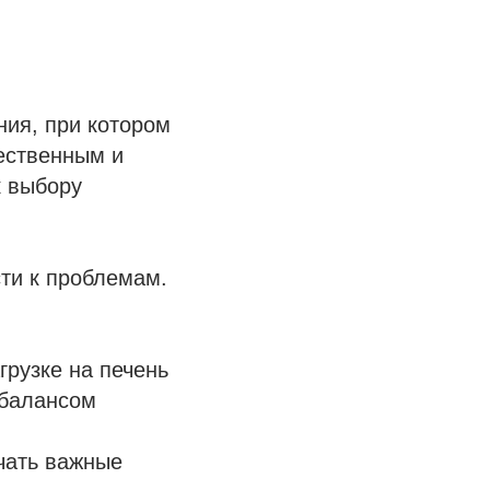
ния, при котором
тественным и
к выбору
ти к проблемам.
грузке на печень
сбалансом
чать важные