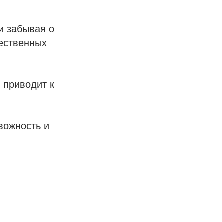
и забывая о
тественных
 приводит к
вожность и