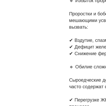
🔹 Избыток прор
Проростки и бо
мешающими усво
вызвать:
✔ Вздутие, спа
✔ Дефицит желез
✔ Снижение фер
🔹 Обилие слож
Сыроедческие де
часто содержат 
✔ Перегрузке Ж