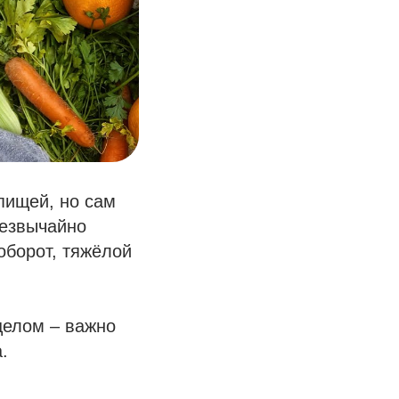
пищей, но сам
резвычайно
оборот, тяжёлой
целом – важно
.