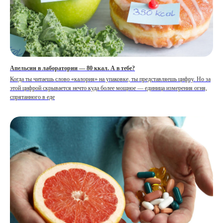
Апельсин в лаборатории — 80 ккал. А в тебе?
Когда ты читаешь слово «калория» на упаковке, ты представляешь цифру. Но за
этой цифрой скрывается нечто куда более мощное — единица измерения огня,
спрятанного в еде