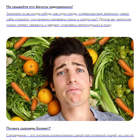
Не срывайте эти фрукты недозрелыми!
Замечали ли вы когда-нибудь, как одни плоды, сорванные еще зелеными, лежат
себе спокойно, постепенно наливаясь соком и сладостью? Другие же, напротив,
только теряют свежесть и увядают, становясь непригодными в пищу
Почему сыроеды болеют?
Сыроедение – это питание исключительно сырой растительной пищей, но сам по