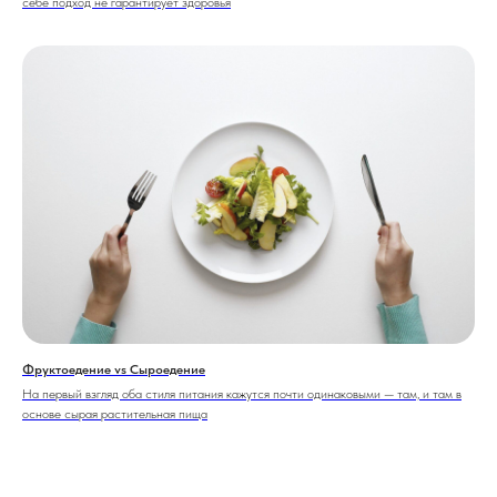
себе подход не гарантирует здоровья
Фруктоедение vs Сыроедение
На первый взгляд оба стиля питания кажутся почти одинаковыми — там, и там в
основе сырая растительная пища