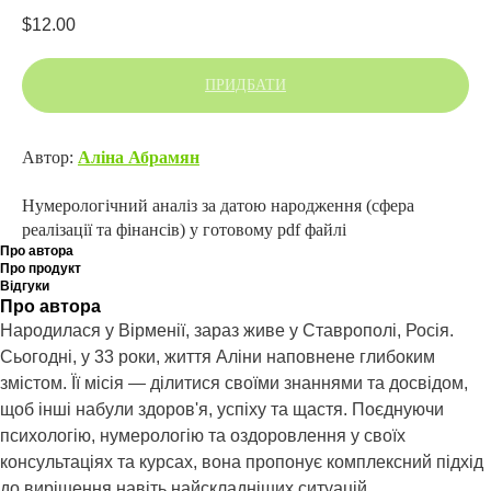
$
12.00
ПРИДБАТИ
Автор:
Аліна Абрамян
Нумерологічний аналіз за датою народження (сфера
реалізації та фінансів) у готовому pdf файлі
Про автора
Про продукт
Відгуки
Про автора
Народилася у Вірменії, зараз живе у Ставрополі, Росія.
Сьогодні, у 33 роки, життя Аліни наповнене глибоким
змістом. Її місія — ділитися своїми знаннями та досвідом,
щоб інші набули здоров'я, успіху та щастя. Поєднуючи
психологію, нумерологію та оздоровлення у своїх
консультаціях та курсах, вона пропонує комплексний підхід
до вирішення навіть найскладніших ситуацій.