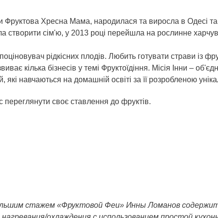
и Фруктова Хресна Мама, народилася та виросла в Одесі та п
 створити сім'ю, у 2013 році перейшла на рослинне харчува
 поціновувач рідкісних плодів. Любить готувати страви із фру
ває кілька бізнесів у темі Фруктоїдіння. Місія Інни – об'є
ей, які навчаються на домашній освіті за її розробленою ун
вас переглянути своє ставлення до фруктів.
ольшим стажем «Фруктовой Феи» Инны Ломанов содержит
 нагревания/охлаждения с использованием простой кухонн