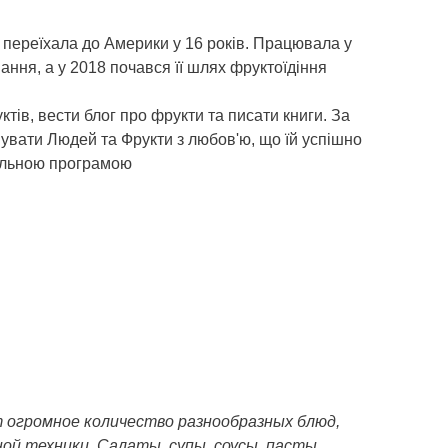
ереїхала до Америки у 16 ​​років. Працювала у
ння, а у 2018 почався її шлях фруктоїдіння
ктів, вести блог про фрукти та писати книги. За
днувати Людей та Фрукти з любов'ю, що їй успішно
ікальною програмою
 огромное количество разнообразных блюд,
ой техники. Салаты, супы, соусы, пасты,