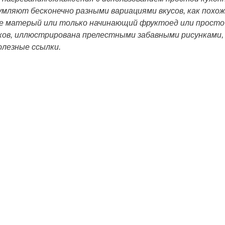
умляют бесконечно разными вариациями вкусов, как похож
же матерый или только начинающий фруктоед или просто
ков, иллюстрирована прелестными забавными рисунками, 
олезные ссылки.