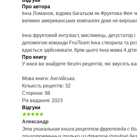
Відгуки
Про автора
Інна Ломанов, відома багатьом як Фруктова Фея ч
великих американських компаніях доки не вирішила
Інна фруктовий ентузіаст, мисливець, дегустатор і
допомогою команди FruiTeam Інна створила та розви
вдається здійснювати. Крім цього Інна мама 4 діт
Про книгу
У книзі ви знайдете безліч рецептів, які змусять 
Мова книги: Англійська
Кількість рецептів: 32
Сторінок: 98
Рік видання: 2023
Відгуки
★★★★★
Александр
Эта уникальная книга рецептов фруктоеда с б
приготовленных только из фруктов (плодов) без