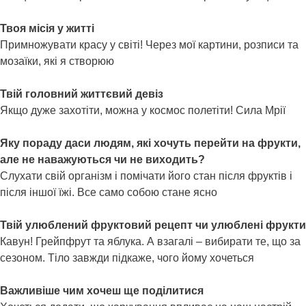
Твоя місія у житті
Примножувати красу у світі! Через мої картини, розписи та
мозаїки, які я створюю
Твій головний життєвий девіз
Якщо дуже захотіти, можна у космос полетіти! Сила Мрії
Яку пораду даси людям, які хочуть перейти на фрукти,
але не наважуються чи не виходить?
Слухати свій організм і помічати його стан після фруктів і
після іншої їжі. Все само собою стане ясно
Твій улюблений фруктовий рецепт чи улюблені фрукти
Кавун! Грейпфрут та яблука. А взагалі – вибирати те, що за
сезоном. Тіло завжди підкаже, чого йому хочеться
Важливіше чим хочеш ще поділитися