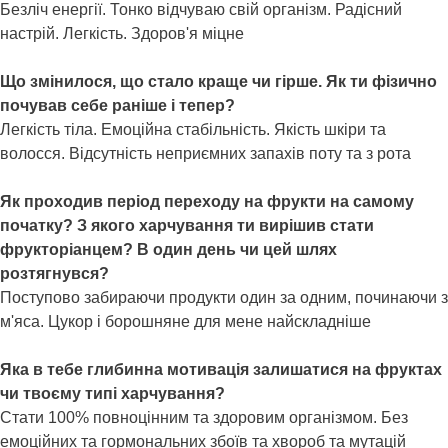
Безліч енергії. Тонко відчуваю свій організм. Радісний
настрій. Легкість. Здоров'я міцне
Що змінилося, що стало краще чи гірше. Як ти фізично
почував себе раніше і тепер?
Легкість тіла. Емоційна стабільність. Якість шкіри та
волосся. Відсутність неприємних запахів поту та з рота
Як проходив період переходу на фрукти на самому
початку? З якого харчування ти вирішив стати
фрукторіанцем? В один день чи цей шлях
розтягнувся?
Поступово забираючи продукти один за одним, починаючи з
м'яса. Цукор і борошняне для мене найскладніше
Яка в тебе глибинна мотивація залишатися на фруктах
чи твоєму типі харчування?
Стати 100% повноцінним та здоровим організмом. Без
емоційних та гормональних збоїв та хвороб та мутацій