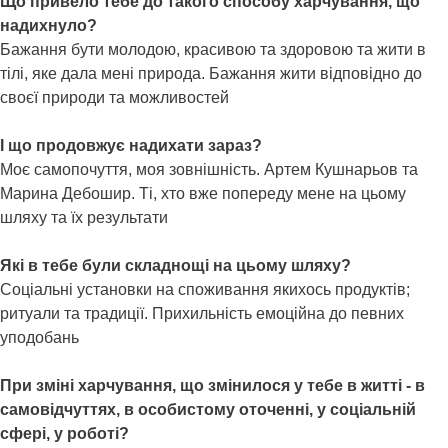
Що привело тебе до такого способу харчування, що
надихнуло?
Бажання бути молодою, красивою та здоровою та жити в
тілі, яке дала мені природа. Бажання жити відповідно до
своєї природи та можливостей
І що продовжує надихати зараз?
Моє самопочуття, моя зовнішність. Артем Кушнарьов та
Марина Дебошир. Ті, хто вже попереду мене на цьому
шляху та їх результати
Які в тебе були складнощі на цьому шляху?
Соціальні установки на споживання якихось продуктів;
ритуали та традиції. Прихильність емоційна до певних
уподобань
При зміні харчування, що змінилося у тебе в житті - в
самовідчуттях, в особистому оточенні, у соціальній
сфері, у роботі?