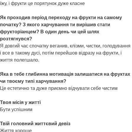
їжу, і фрукти це порятунок дуже класне
Як проходив період переходу на фрукти на самому
початку? З якого харчування ти вирішив стати
фрукторіанцем? В один день чи цей шлях
розтягнувся?
Я довгий час спочатку веганив, клізми, чистки, голодування
і все в такому дусі, потім перейшов відразу на фрукти, і
життя полегшало.
Яка в тебе глибинна мотивація залишатися на фруктах
чи твоєму типі харчування?
Це естетично та дуже приємно відчувати себе чистим
Твоя місія у житті
Бути успішним
Твій головний життєвий девіз
Життя хороше