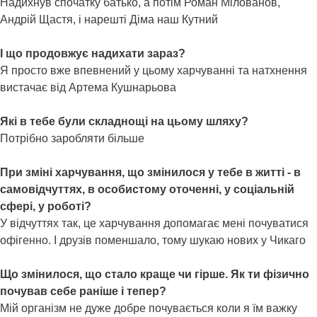
Надихнув спочатку батько, а потім Роман Мілованов,
Андрій Щастя, і нарешті Діма наш Кутний
І що продовжує надихати зараз?
Я просто вже впевнений у цьому харчуванні та натхнення
вистачає від Артема Кушнарьова
Які в тебе були складнощі на цьому шляху?
Потрібно заробляти більше
При зміні харчування, що змінилося у тебе в житті - в
самовідчуттях, в особистому оточенні, у соціальній
сфері, у роботі?
У відчуттях так, це харчування допомагає мені почуватися
офігенно. І друзів поменшало, тому шукаю нових у Чикаго
Що змінилося, що стало краще чи гірше. Як ти фізично
почував себе раніше і тепер?
Мій організм не дуже добре почувається коли я їм важку