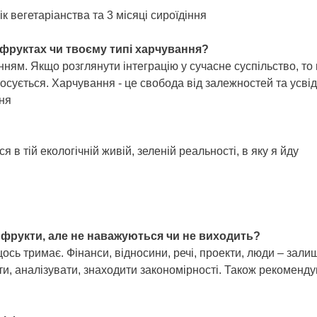
 вегетаріанства та 3 місяці сироїдіння
 фруктах чи твоєму типі харчування?
нням. Якщо розглянути інтеграцію у сучасне суспільство, т
стосується. Харчування - це свобода від залежностей та усв
ня
 тій екологічній живій, зеленій реальності, в яку я йду
а фрукти, але не наважуються чи не виходить?
ось тримає. Фінанси, відносини, речі, проекти, люди – зали
ати, аналізувати, знаходити закономірності. Також рекоменд