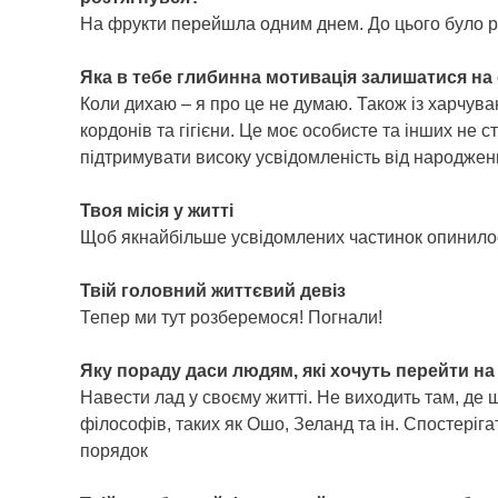
На фрукти перейшла одним днем. До цього було рік
Яка в тебе глибинна мотивація залишатися на
Коли дихаю – я про це не думаю. Також із харчува
кордонів та гігієни. Це моє особисте та інших не 
підтримувати високу усвідомленість від народжен
Твоя місія у житті
Щоб якнайбільше усвідомлених частинок опинилося в
Твій головний життєвий девіз
Тепер ми тут розберемося! Погнали!
Яку пораду даси людям, які хочуть перейти н
Навести лад у своєму житті. Не виходить там, де щ
філософів, таких як Ошо, Зеланд та ін. Спостеріг
порядок