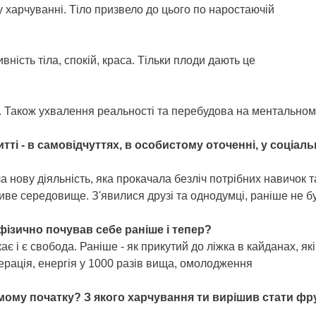
му харчуванні. Тіло призвело до цього по наростаючій
ивність тіла, спокій, краса. Тільки плоди дають це
о. Також ухвалення реальності та перебудова на ментальном
тті - в самовідчуттях, в особистому оточенні, у соціаль
а нову діяльність, яка прокачала безліч потрібних навичок т
иве середовище. З'явилися друзі та однодумці, раніше не б
фізично почував себе раніше і тепер?
кає і є свобода. Раніше - як прикутий до ліжка в кайданах, як
нерація, енергія у 1000 разів вища, омолодження
мому початку? З якого харчування ти вирішив стати фр