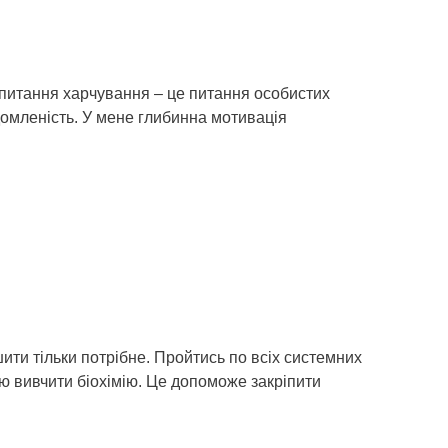
о питання харчування – це питання особистих
ідомленість. У мене глибинна мотивація
шити тільки потрібне. Пройтись по всіх системних
ую вивчити біохімію. Це допоможе закріпити