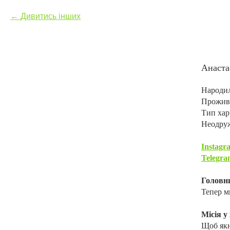
Дивитись інших
Анаста
Народила
Прожива
Тип хар
Неодру
Instagr
Telegra
Головни
Тепер м
Місія у
Щоб якн