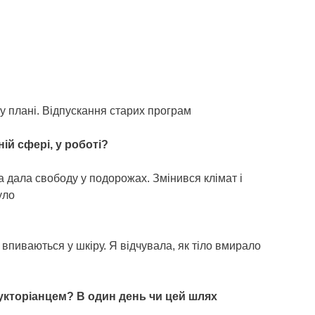
у плані. Відпускання старих програм
ній сфері, у роботі?
а дала свободу у подорожах. Змінився клімат і
уло
і впиваються у шкіру. Я відчувала, як тіло вмирало
укторіанцем? В один день чи цей шлях