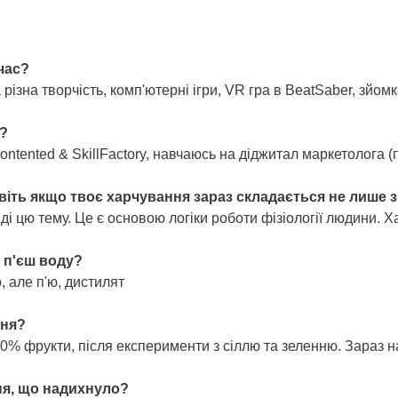
час?
 різна творчість, комп'ютерні ігри, VR гра в BeatSaber, зйо
я?
ontented & SkillFactory, навчаюсь на діджитал маркетолога 
віть якщо твоє харчування зараз складається не лише з
і цю тему. Це є основою логіки роботи фізіології людини. Ха
 п'єш воду?
, але п'ю, дистилят
ння?
00% фрукти, після експерименти з сіллю та зеленню. Зараз н
ня, що надихнуло?