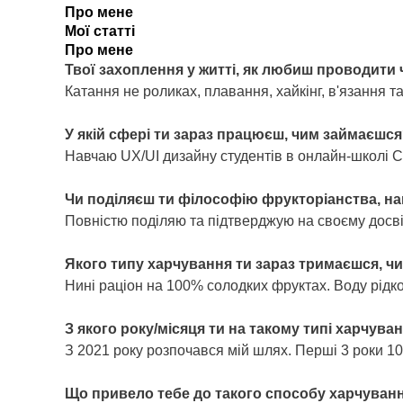
Про мене
Мої статті
Про мене
Твої захоплення у житті, як любиш проводити 
Катання не роликах, плавання, хайкінг, в'язання та
У якій сфері ти зараз працюєш, чим займаєшс
Навчаю UX/UI дизайну студентів в онлайн-школі C
Чи поділяєш ти філософію фрукторіанства, на
Повністю поділяю та підтверджую на своєму досвід
Якого типу харчування ти зараз тримаєшся, чи
Нині раціон на 100% солодких фруктах. Воду рідко
З якого року/місяця ти на такому типі харчува
З 2021 року розпочався мій шлях. Перші 3 роки 1
Що привело тебе до такого способу харчуван