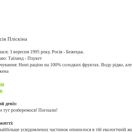
сія Пліскіна
ся: 3 вересня 1995 року, Росія - Бежецьк.
ю: Таїланд - Пхукет
чування: Нині раціон на 100% солодких фруктах. Воду рідко, але
жена
am
m
й девіз:
и тут розберемося! Погнали!
 житті:
айбільше усвідомлених частинок опинилося в тій екологічній живі