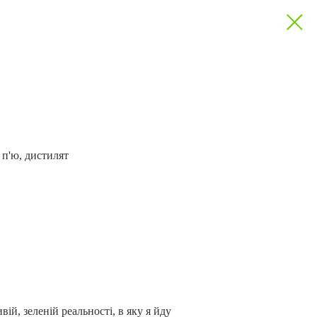
 п'ю, дистилят
й, зеленій реальності, в яку я йду