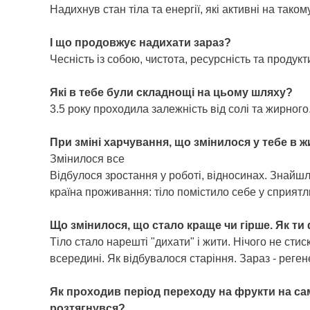
Надихнув стан тіла та енергії, які активні на тако
І що продовжує надихати зараз?
Чесність із собою, чистота, ресурсність та продукт
Які в тебе були складнощі на цьому шляху?
3.5 року проходила залежність від солі та жирног
При зміні харчування, що змінилося у тебе в жи
Змінилося все
Відбулося зростання у роботі, відносинах. Знайшл
країна проживання: тіло помістило себе у сприятл
Що змінилося, що стало краще чи гірше. Як ти 
Тіло стало нарешті "дихати" і жити. Нічого не стис
всередині. Як відбувалося старіння. Зараз - реге
Як проходив період переходу на фрукти на са
розтягнувся?