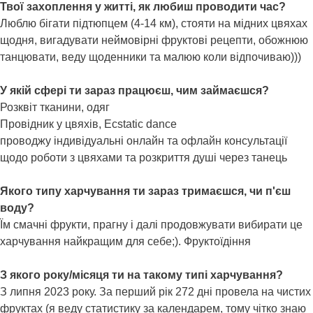
Твої захоплення у житті, як любиш проводити час?
Люблю бігати підтюпцем (4-14 км), стояти на мідних цвяхах
щодня, вигадувати неймовірні фруктові рецепти, обожнюю
танцювати, веду щоденники та малюю коли відпочиваю)))
У якій сфері ти зараз працюєш, чим займаєшся?
Розквіт тканини, одяг
Провідник у цвяхів, Ecstatic dance
проводжу індивідуальні онлайн та офлайн консультації
щодо роботи з цвяхами та розкриття душі через танець
Якого типу харчування ти зараз тримаєшся, чи п'єш
воду?
Їм смачні фрукти, прагну і далі продовжувати вибирати це
харчування найкращим для себе;). Фруктоїдіння
З якого року/місяця ти на такому типі харчування?
З липня 2023 року. За перший рік 272 дні провела на чистих
фруктах (я веду статистику за календарем, тому чітко знаю