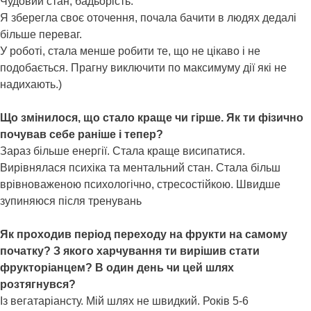
Чудовий стан, бадьорість.
Я зберегла своє оточення, почала бачити в людях дедалі
більше переваг.
У роботі, стала менше робити те, що не цікаво і не
подобається. Прагну виключити по максимуму дії які не
надихають.)
Що змінилося, що стало краще чи гірше. Як ти фізично
почував себе раніше і тепер?
Зараз більше енергії. Стала краще висипатися.
Вирівнялася психіка та ментальний стан. Стала більш
врівноваженою психологічно, стресостійкою. Швидше
зупиняюся після тренувань
Як проходив період переходу на фрукти на самому
початку? З якого харчування ти вирішив стати
фрукторіанцем? В один день чи цей шлях
розтягнувся?
Із вегатаріансту. Мій шлях не швидкий. Років 5-6