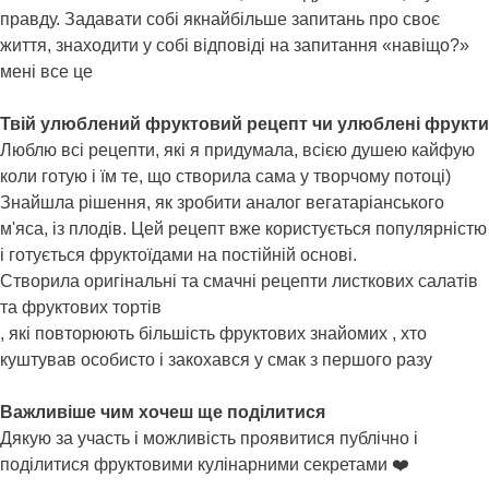
правду. Задавати собі якнайбільше запитань про своє
життя, знаходити у собі відповіді на запитання «навіщо?»
мені все це
Твій улюблений фруктовий рецепт чи улюблені фрукти
Люблю всі рецепти, які я придумала, всією душею кайфую
коли готую і їм те, що створила сама у творчому потоці)
Знайшла рішення, як зробити аналог вегатаріанського
м'яса, із плодів. Цей рецепт вже користується популярністю
і готується фруктоїдами на постійній основі.
Створила оригінальні та смачні рецепти листкових салатів
та фруктових тортів
, які повторюють більшість фруктових знайомих , хто
куштував особисто і закохався у смак з першого разу
Важливіше чим хочеш ще поділитися
Дякую за участь і можливість проявитися публічно і
поділитися фруктовими кулінарними секретами ❤️