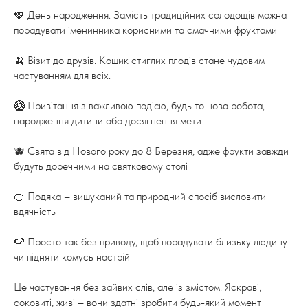
🍓 День народження. Замість традиційних солодощів можна
порадувати іменинника корисними та смачними фруктами
🍌 Візит до друзів. Кошик стиглих плодів стане чудовим
частуванням для всіх.
🥝 Привітання з важливою подією, будь то нова робота,
народження дитини або досягнення мети
🫐 Свята від Нового року до 8 Березня, адже фрукти завжди
будуть доречними на святковому столі
🍊 Подяка – вишуканий та природний спосіб висловити
вдячність
🍉 Просто так без приводу, щоб порадувати близьку людину
чи підняти комусь настрій
Це частування без зайвих слів, але із змістом. Яскраві,
соковиті, живі – вони здатні зробити будь-який момент