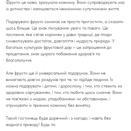
Фрукти це мова, зрозуміла кожному. Вони супроводжують нас
із дитинства і залишаються незмінними супутниками життя.
Подарувати фрукти означає не просто пригостити, а сказати
щось більше. Це знак піклування, уваги та поваги. Це
послання, яке сягає корінням у давні традиції, де плоди
символізували достаток, довголіття і мудрість природи. У
багатьох культурах фруктовий дар – це запрошення до
процвітання, знак щирого побажання здоров'я та
благополуччя.
Але фрукти ще й універсальний подарунок. Вони не
вимагають довгих роздумів про те, чи підійде людина. Їх
можна подарувати і дитині, і дорослому, і тим, хто стежить за
здоровим харчуванням, і тим, хто любить щось смачне. Вони
не пов'язані з модою, уподобаннями чи обставинами, і
отримувати їх приємно кожному без винятку.
Такий гостинець буде доречний і з нагоди, і навіть без
жодного приводу! Будь то: