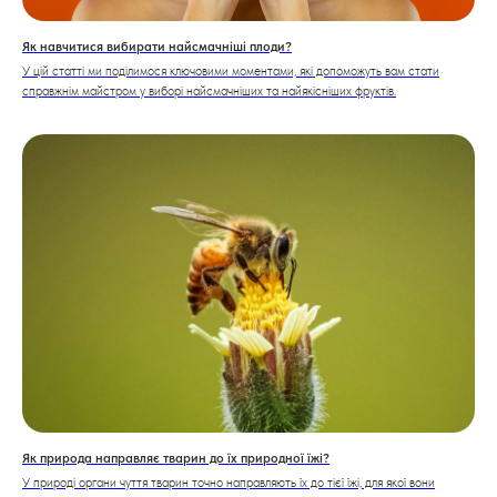
Як навчитися вибирати найсмачніші плоди?
У цій статті ми поділимося ключовими моментами, які допоможуть вам стати
справжнім майстром у виборі найсмачніших та найякісніших фруктів.
Як природа направляє тварин до їх природної їжі?
У природі органи чуття тварин точно направляють їх до тієї їжі, для якої вони