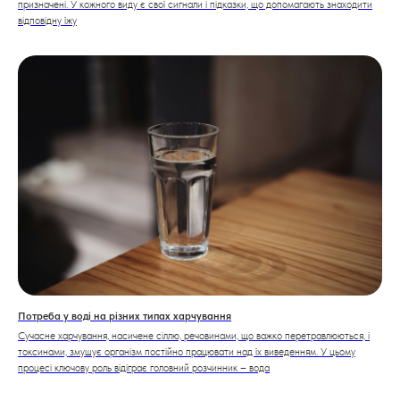
призначені. У кожного виду є свої сигнали і підказки, що допомагають знаходити
відповідну їжу
Потреба у воді на різних типах харчування
Сучасне харчування, насичене сіллю, речовинами, що важко перетравлюються, і
токсинами, змушує організм постійно працювати над їх виведенням. У цьому
процесі ключову роль відіграє головний розчинник – вода