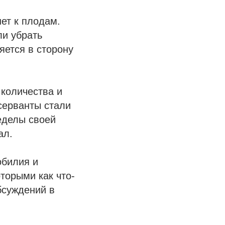
ет к плодам.
ли убрать
яется в сторону
 количества и
нсерванты стали
еделы своей
ал.
обилия и
торыми как что-
бсуждений в