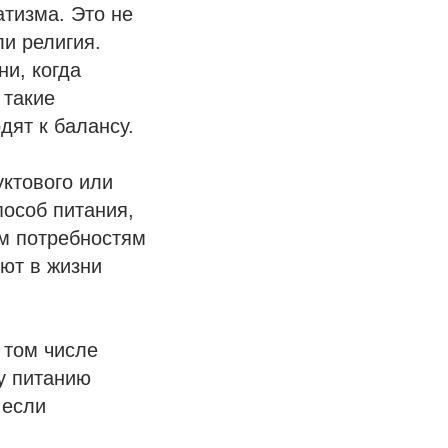
тизма. Это не
ли религия.
ни, когда
 такие
дят к балансу.
ктового или
пособ питания,
м потребностям
уют в жизни
 том числе
у питанию
 если