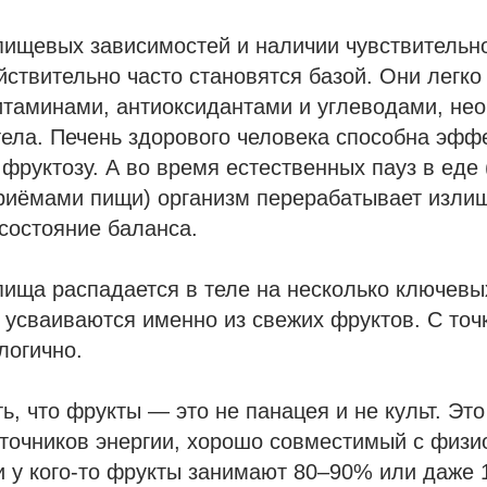
пищевых зависимостей и наличии чувствительно
йствительно часто становятся базой. Они легко
витаминами, антиоксидантами и углеводами, н
тела. Печень здорового человека способна эфф
фруктозу. А во время естественных пауз в еде 
риёмами пищи) организм перерабатывает излиш
состояние баланса.
пища распадается в теле на несколько ключевы
 усваиваются именно из свежих фруктов. С точ
логично.
ь, что фрукты — это не панацея и не культ. Это
точников энергии, хорошо совместимый с физи
и у кого-то фрукты занимают 80–90% или даже