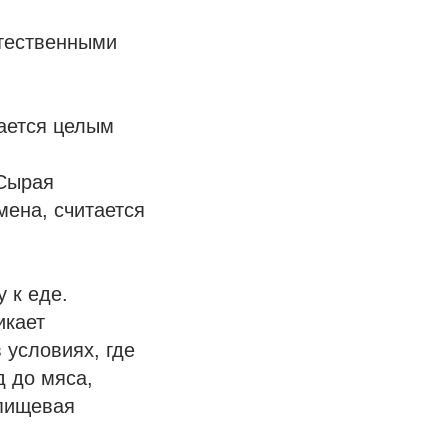
стественными
ается целым
,
 Сырая
мена, считается
 к еде.
икает
 условиях, где
д до мяса,
 пищевая