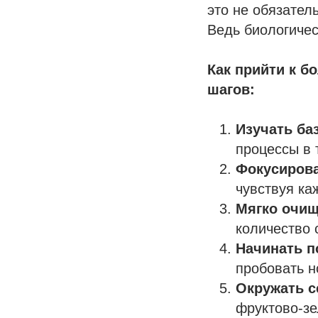
это не обязател
Ведь биологичес
Как прийти к б
шагов:
Изучать ба
процессы в 
Фокусиров
чувствуя ка
Мягко очищ
количество 
Начинать п
пробовать н
Окружать с
фруктово-зе