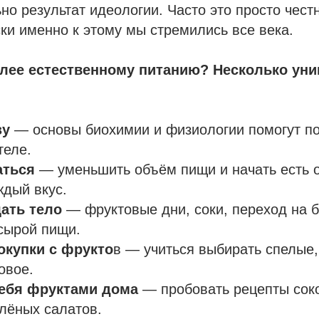
ьно результат идеологии. Часто это просто чест
ки именно к этому мы стремились все века.
олее естественному питанию? Несколько ун
зу
— основы биохимии и физиологии помогут п
теле.
аться
— уменьшить объём пищи и начать есть о
ждый вкус.
ать тело
— фруктовые дни, соки, переход на 
сырой пищи.
окупки с фрукто
в — учиться выбирать спелые,
овое.
ебя фруктами дома
— пробовать рецепты соко
лёных салатов.