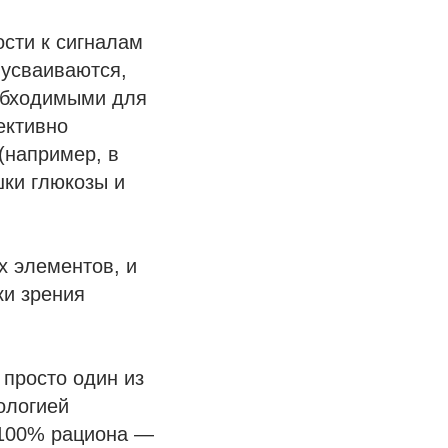
сти к сигналам
 усваиваются,
еобходимыми для
ективно
(например, в
ки глюкозы и
х элементов, и
ки зрения
 просто один из
ологией
 100% рациона —