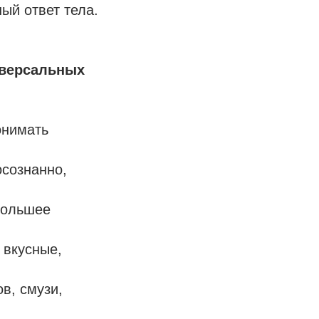
ный ответ тела.
иверсальных
онимать
сознанно,
большее
 вкусные,
в, смузи,