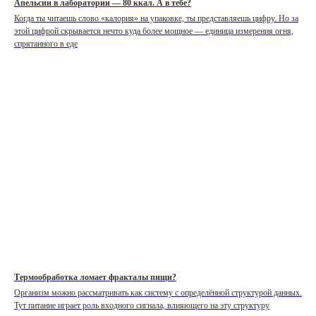
Апельсин в лаборатории — 80 ккал. А в тебе?
Когда ты читаешь слово «калория» на упаковке, ты представляешь цифру. Но за
этой цифрой скрывается нечто куда более мощное — единица измерения огня,
спрятанного в еде
Термообработка ломает фракталы пищи?
Организм можно рассматривать как систему с определённой структурой данных.
Тут питание играет роль входного сигнала, влияющего на эту структуру