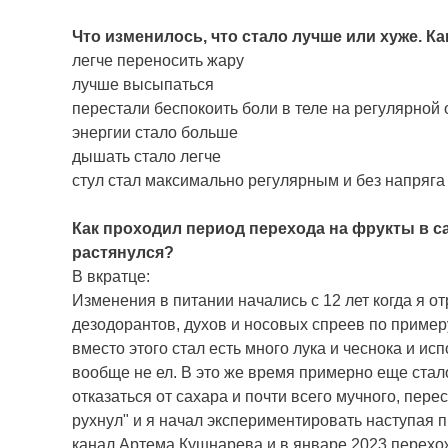
Что изменилось, что стало лучше или хуже. К
легче переносить жару
лучше высыпаться
перестали беспокоить боли в теле на регулярной 
энергии стало больше
дышать стало легче
стул стал максимально регулярным и без напряга
Как проходил период перехода на фрукты в с
растянулся?
В вкратце:
Изменения в питании начались с 12 лет когда я от
дезодорантов, духов и носовых спреев по примеру 
вместо этого стал есть много лука и чеснока и и
вообще не ел. В это же время примерно еще стал
отказаться от сахара и почти всего мучного, пер
рухнул" и я начал экспериментировать наступая пр
канал Артема Кушнарева и в январе 2023 перехо