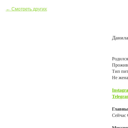
Смотреть других
Данила
Родился
Прожива
Тип пит
Не жена
Instagr
Telegra
Главны
Сейчас
Миссия