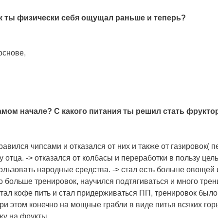
ак ты физически себя ощущал раньше и теперь?
основе,
амом начале? С какого питания ты решил стать фрукто
равился чипсами и отказался от них и также от газировок( пе
отца. -> отказался от колбасы и переработки в пользу цель
спользовать народные средства. -> стал есть больше овощей
о больше тренировок, научился подтягиваться и много трен
естал кофе пить и стал придерживаться ПП, тренировок был
и этом конечно на мощные грабли в виде питья всяких горьки
жу на фрукты